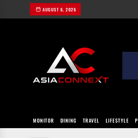
Skip
AUGUST 6, 2026
to
the
content
ASIACONN
MONITOR
DINING
TRAVEL
LIFESTYLE
P