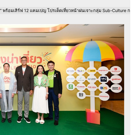
n” พร้อมเสิร์ฟ 12 แคมเปญ โปรเด็ดเที่ยวหน้าฝนเจาะกลุ่ม Sub-Culture กระตุ