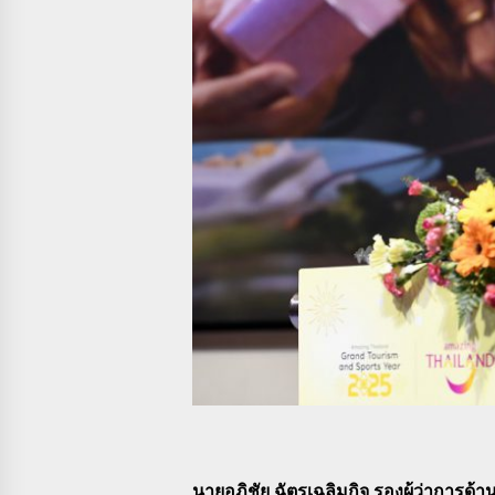
นายอภิชัย ฉัตรเฉลิมกิจ รองผู้ว่าการ