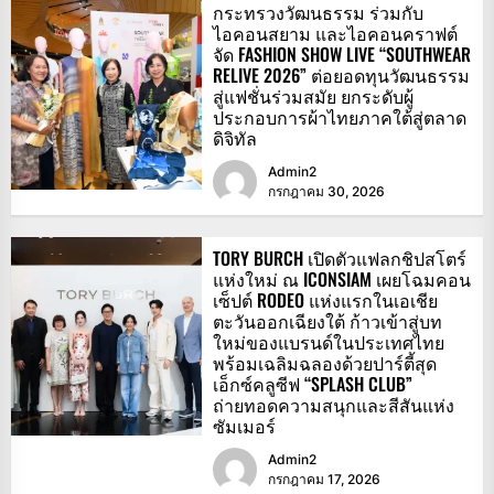
กระทรวงวัฒนธรรม ร่วมกับ
ไอคอนสยาม และไอคอนคราฟต์
จัด FASHION SHOW LIVE “SOUTHWEAR
RELIVE 2026” ต่อยอดทุนวัฒนธรรม
สู่แฟชั่นร่วมสมัย ยกระดับผู้
ประกอบการผ้าไทยภาคใต้สู่ตลาด
ดิจิทัล
Admin2
กรกฎาคม 30, 2026
TORY BURCH เปิดตัวแฟลกชิปสโตร์
แห่งใหม่ ณ ICONSIAM เผยโฉมคอน
เซ็ปต์ RODEO แห่งแรกในเอเชีย
ตะวันออกเฉียงใต้ ก้าวเข้าสู่บท
ใหม่ของแบรนด์ในประเทศไทย
พร้อมเฉลิมฉลองด้วยปาร์ตี้สุด
เอ็กซ์คลูซีฟ “SPLASH CLUB”
ถ่ายทอดความสนุกและสีสันแห่ง
ซัมเมอร์
Admin2
กรกฎาคม 17, 2026