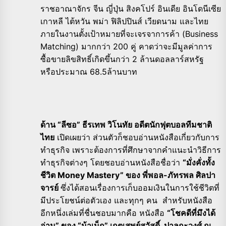
ราชอาณาจักร จีน ญี่ปุ่น สิงคโปร์ อินเดีย อินโดนีเซีย
เกาหลี ไต้หวัน พม่า ฟิลิปปินส์ เวียดนาม และไทย
ภายในงานตั้งเป้าหมายที่จะเจรจาการค้า (Business
Matching) มากกว่า 200 คู่ คาดว่าจะมีมูลค่าการ
ซื้อขายลิขสิทธิ์เกิดขึ้นกว่า 2 ล้านดอลลาร์สหรัฐ
หรือประมาณ 68.5ล้านบาท
ด้าน “ลีซอ” ธีรเทพ วิโนทัย อดีตนักฟุตบอลทีมชาติ
ไทย
เปิดเผยว่า ส่วนตัวก็ชอบอ่านหนังสือเกี่ยวกับการ
ทำธุรกิจ เพราะต้องการที่ศึกษาจากคำแนะนำวิธีการ
ทำธุรกิจต่างๆ โดยชอบอ่านหนังสือชื่อว่า
“มั่งคั่งทั้ง
ชีวิต Money Mastery” ของ พี่พอล-ภัทรพล ศิลปา
จารย์
ซึ่งได้สอนเรื่องการเก็บออมเงินในการใช้ชีวิตที่
มีประโยชน์ต่อตัวเอง และทุกๆ คน สำหรับหนังสือ
อีกหนึ่งเล่มที่ชื่นชอบมากคือ หนังสือ
“โชคดีที่มึงได้
อ่าน” ของ “น้าเน็ก” เกตุเสพย์สวัสดิ์ ปาลกะวงศ์ ณ