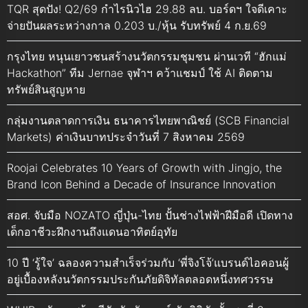
TQR สุดปัง! Q2/69 กำไรนิวไฮ 29.88 ลบ. บอร์ดฯ ใจดีเคาะ
จ่ายปันผลระหว่างกาล 0.203 บ./หุ้น รับทรัพย์ 4 ก.ย.69
กรุงไทย หนุนเยาวชนสร้างนวัตกรรมชุมชน ผ่านเวที “ฮักแม่
Hackathon” ทีม Jernae จุฬาฯ คว้าแชมป์ ใช้ AI ติดตาม
ทรัพย์สินสูญหาย
กลุ่มงานตลาดการเงิน ธนาคารไทยพาณิชย์ (SCB Financial
Markets) ค่าเงินบาทประจำวันที่ 7 สิงหาคม 2569
Roojai Celebrates 10 Years of Growth with Jingjo, the
Brand Icon Behind a Decade of Insurance Innovation
สอศ. จับมือ NOZATO ญี่ปุ่น-ไทย ปั้นช่างไฟฟ้าฝีมือดี เปิดทาง
เด็กอาชีวะฝึกงานถึงแดนอาทิตย์อุทัย
10 ปี ‘รู้ใจ’ ฉลองความสำเร็จร่วมกับ ‘พี่จิงโจ้’แบรนด์ไอคอนผู้
อยู่เบื้องหลังนวัตกรรมประกันภัยดิจิทัลตลอดหนึ่งทศวรรษ