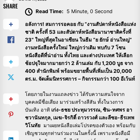
SHARE
Read Time:
5 Minute, 0 Second
อลังการ! สมการรอคอย กับ “งานสัปดาห์หนังสือแห่ง
ชาติ ครั้งที่ 53 และสัปดาห์หนังสือนานาชาติครั้งที่
23” ใหญ่ที่สุดในอาเซียน ในธีม “ย ยักษ์ อ่านใหญ่”
งานหนังสือครั้งใหม่ ใหญ่กว่าเดิม พบกับ 7 โซน
หนังสือดีที่น่าอ่าน ทั้งไทย และต่างประเทศ ให้เลือก
ช้อปจุใจมากมายกว่า 2 ล้านเล่ม กับ 1,200 บูธ จาก
400 สำนักพิมพ์ พร้อมขยายพื้นที่เพิ่มเป็น 20,000
ตร.ม. จัดเต็มนิทรรศการ – กิจกรรมกว่า 100 อีเว้นท์
โดยภายในงานแถลงข่าว ได้รับความสนใจจาก
บุคคลมีชื่อเสียง มาร่วมสร้างสีสัน ทั้งในวงการ
บันเทิง อาทิ
เก่ง-ธชย ประทุมวรรณ, ซิน-ทศพร อา
ชวานันทกุล, เมฆ-จิรกิติ์ ถาวรวงศ์ และลีซอ-ธีรเทพ
วิโนทัย
มาเผยหนังสือเล่มโปรดของตัวเอง พร้อมกับ
เชิญชวนทุกท่านร่วมงานในครั้งนี้ เพราะหนังสือมี