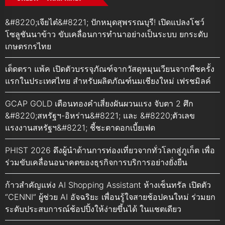
&#8220;เจียไต๋&#8221; ปักหมุดสุพรรณบุรี! เปิดแปลงโชว์
โซลูชันนาข้าว ขับเคลื่อนการทำนาอย่างเป็นระบบ ยกระดับ
เกษตรกรไทย
เต็ดตรา แพ้ค เปิดตัวบรรจุภัณฑ์จากวัสดุหมุนเวียนจากพืชครั้ง
แรกในประเทศไทย สำหรับผลิตภัณฑ์นมเชียงใหม่ เฟรชมิลค์
GCAP GOLD เตือนทองคำเสี่ยงผันผวนแรง จับตา 2 ศึก
&#8220;สหรัฐฯ-อิหร่าน&#8221; และ &#8220;ตัวเลข
แรงงานสหรัฐฯ&#8221; ชี้ชะตาดอกเบี้ยเฟด
PHIST 2026 ดึงผู้นำด้านการท่องเที่ยวจากทั่วโลกสู่ภูเก็ต เพื่อ
ร่วมขับเคลื่อนอนาคตของธุรกิจการบริการอย่างยั่งยืน
ก้าวสำคัญแห่ง AI Shopping Assistant ห้างเซ็นทรัล เปิดตัว
“CENNI” ผู้ช่วย AI อัจฉริยะ เพื่อนรู้ใจสายช้อปคนใหม่ ร่วมยก
ระดับประสบการณ์ช้อปปิ้งให้ง่ายขึ้นได้ ในแชตเดียว