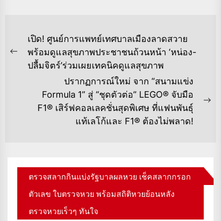
แนะแนว
เปิด! ศูนย์การแพทย์เทศบาลเมืองลาดสวาย
เรื่อง
พร้อมดูแลสุขภาพประชาชนถ้วนหน้า ‘หน่อง-
Previous
ปลื้มจิตร์’ร่วมเผยเทคนิคดูแลสุขภาพ
post:
ปรากฏการณ์ใหม่ จาก “สนามแข่ง
Formula 1” สู่ “ชุดตัวต่อ” LEGO® จับมือ
Ne
F1® เสิร์ฟคอลเลคชั่นสุดพิเศษ ที่แฟนพันธุ์
po
แท้เลโก้และ F1® ต้องไม่พลาด!
ตรวจสลากกินแบ่งรัฐบาลผลหวย เช็คสลากกรอก
ตัวเลข ใบตรวจหวย พร้อมสถิติหวยย้อนหลัง
ตรวจหวยเร็วๆ ทันใจ