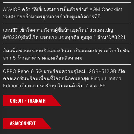
ADVICE คว้า “ดีเยี่ยมสมควรเป็นตัวอย่าง” AGM Checklist
2569 ตอกย้ำมาตรฐานการกำกับดูแลกิจการที่ดี
แสนสิริ เข้าใจความกังวลผู้ซื้อบ้านยุคใหม่ ส่งแคมเปญ
&#8220;ดีลนี้เริ่ด แจกแรง แซงทุกดีล สูงสุด 1 ล้าน*&#8221;
อิมแพ็คชวนครอบครัวฉลองวันแม่ เปิดแคมเปญรวมโปรโมชัน
จาก 5 ร้านอาหาร ตลอดเดือนสิงหาคม
OPPO Reno16 5G มาพร้อมความจุใหม่ 12GB+512GB เปิด
คอลเลกชันพร้อมเพื่อนซี้ไอคอนิกคนล่าสุด Pingu Limited
Edition เติมความน่ารักทุกโมเมนต์ เริ่ม 7 ส.ค. 69
CREDIT > THAIRATH
ASIACONNEXT