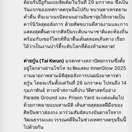
ต้อนรับปีงูกันแบบจัดเต็มในวันที่ 29 มกราคม ซึ่งเป็น
วันแรกของเทศกาลตรุษจีนไปกับ ขบวนพาเหรดยาม
ค่ำคืน ที่จะมาเนรมิตถนนย่านจิมซาจุ่ยให้กลายเป็น
คาร์นิวัลสุดอลังการ ด้วยทัพขบวนที่สวยงามและการ
แสดงสุดตื่นตาจากศิลปินระดับนานาชาติและท้องถิ่น
พร้อมกับเซอร์ไพรส์ที่น่าตื่นเต้นตลอดเส้นทาง เรียก
ได้ว่าเป็นงานปาร์ตี้ระดับโลกที่ต้องห้ามพลาด!
ต่ายกู๋น (Tai Kwun)
มรดกทางสถาปัตยกรรมซึ่งตั้ง
อยู่ใจกลางย่านโซโห จะจัดแสดง InnerGlow 2025
งานฉายภาพสามมิติสุดอลังการบนผนังอาคารต่า
ยกู๋น โดยจะเริ่มตั้งแต่วันที่ 26 มกราคม ไปจนถึง 14
กุมภาพันธ์ ทางเข้าสถานที่ประวัติศาสตร์อย่าง
Parade Ground และ Prison Yard จะแต่งแต้มไป
ด้วยภาพฉายแบบสามมิติ เส้นสายสุดยอดฝีมือของ
ศิลปินชาวฮ่องกง มาร่วมสัมผัสแรงบันดาลใจจาก
วัฒนธรรมและวรรณคดีจีนในช่วงเทศกาลตรุษจีนนี้
ไปด้วยกัน