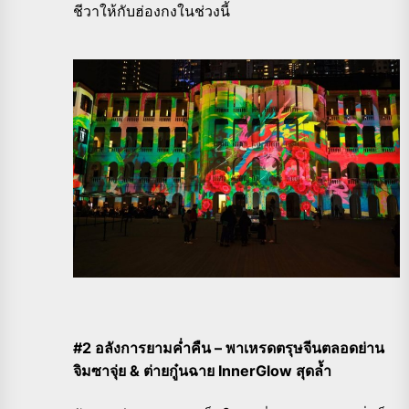
ชีวาให้กับฮ่องกงในช่วงนี้
#2 อลังการยามค่ำคืน – พาเหรดตรุษจีนตลอดย่าน
จิมซาจุ่ย & ต่ายกู๋นฉาย InnerGlow สุดล้ำ