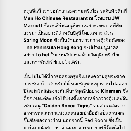
ตรุษจีนนี้ เราขอนำเสนอความพรีเมียมระดับมิชลินที่
Man Ho Chinese Restaurant ณ โรงแรม JW
Marriott
ซึ่งจะเสิร์ฟเมนูพิเศษเฉพาะเทศกาลที่คัด
สรรมาเป็นอย่างดีสำหรับปีงูนี้โดยเฉพาะ ส่วน
Spring Moon
ซึ่งเป็นร้านอาหารกวางตุ้งชื่อดังของ
The Peninsula Hong Kong
จะเสิร์ฟเมนูมงคล
อย่าง
Lo hei
ในแบบอัปเกรด ด้วยวัตถุดิบพรีเมียม
และการจัดเสิร์ฟแบบโมเดิร์น
เป็นไปไม่ได้ที่การฉลองตรุษจีนแห่งความสุขจะขาด
การชนแก้ว! สำหรับปีนี้ ขอเชิญชวนทุกท่านไปฉลอง
ปีใหม่สไตล์ฮ่องกงกันที่บาร์สุดฮิปอย่าง
Kinsman
ซึ่ง
ค็อกเทลแต่ละแก้วได้ปรุงขึ้นจากเหล้ากวางตุ้งและจีน
เช่น เมนู
“Golden Bocca Tigris”
ที่มีส่วนผสมของ
อาหารทะเลตากแห้งและหอยเป๋าฮื้ออันเป็นส่วนผสม
ขึ้นชื่อของทางร้าน นอกจากนี้ Red Room ซึ่งเป็น
บาร์แบบนั่งสบายๆ ท่ามกลางบรรยากาศที่จัดเต็มไป