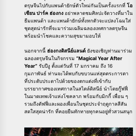
ตรุษจีนไปกับแพนด้ายักษ์ตัวใหม่กันเป็นครั้งแรกที่
โอ
เชียน ปาร์ค ฮ่องกง
อย่าพลาดชมศิลปะจัดวางที่มาใน
ธีมแพนด้า และแพนด้ายักษ์ทั้งหกตัวจะแปลงโฉมใส่
ชุดสุดน่ารักที่จะมาร่วมเฉลิมฉลองเทศกาลตรุษจีน
พร้อมนำโชคและความสุขมามอบให้
นอกจากนี้
ฮ่องกงดิสนีย์แลนด์
ยังขอเชิญท่านมาร่วม
ฉลองตรุษจีนในกิจกรรม
“Magical Year After
Year”
รับปีงู ตั้งแต่วันที่ 17 มกราคม ถึง 16
กุมภาพันธ์ ท่านจะได้พบกับขบวนแห่สุดตระการตา
ที่ประดับประดาไปด้วยของตกแต่งที่เข้ากับ
บรรยากาศของเทศกาลในสไตล์ดิสนีย์ นำโดยกู๊ฟฟี่
ในมาดเทพเจ้าแห่งโชคลาภ พร้อมกับมิกกี้ เพื่อน ๆ
รวมถึงดัฟฟี่และผองเพื่อนในชุดประจำฤดูกาลสีสัน
สดใสสุดน่ารัก ที่คอยยืนทักทายทุกคนอยู่ทั่วสวนสนุก