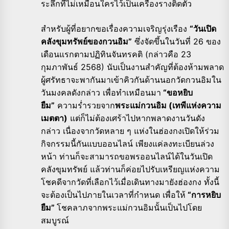
ระลึกที่ไม่เหมือนใครไว้เป็นเครื่องรางติดตัว
สำหรับผู้ที่อยากขอเรื่องความเจริญรุ่งเรือง
“วันเปิด
คลังขุมทรัพย์ของกวนอิม”
ซึ่งจัดขึ้นในวันที่ 26 ของ
เดือนแรกตามปฏิทินจันทรคติ (กล่าวคือ 23
กุมภาพันธ์ 2568) นับเป็นงานสำคัญที่ต้องห้ามพลาด
ผู้ศรัทธาจะพากันมาเข้าคิวกันด้านนอกวัดกวนอิมใน
วันมงคลดังกล่าว เพื่อทำเหมือนมา
“ขอหยิบ
ยืม”
ความร่ำรวยจาก
พระแม่กวนอิม (เทพีแห่งความ
เมตตา)
แต่ก็ไม่ต้องเศร้าไปหากพลาดงานวันดัง
กล่าว เนื่องจากวัดหลาย ๆ แห่งในฮ่องกงเปิดให้ร่วม
กิจกรรมนี้กันแบบออนไลน์ เพียงแค่ลงทะเบียนล่วง
หน้า ท่านก็จะสามารถขอพรออนไลน์ได้ในวันเปิด
คลังขุมทรัพย์ แล้วท่านก็ค่อยไปรับเหรียญแห่งความ
โชคดีจากวัดที่เลือกไว้เมื่อเดินทางมายังฮ่องกง ทั้งนี้
จะต้องเป็นไปภายในเวลาที่กำหนด เพื่อให้
“การหยิบ
ยืม”
โชคลาภจากพระแม่กวนอิมนั้นเป็นไปโดย
สมบูรณ์