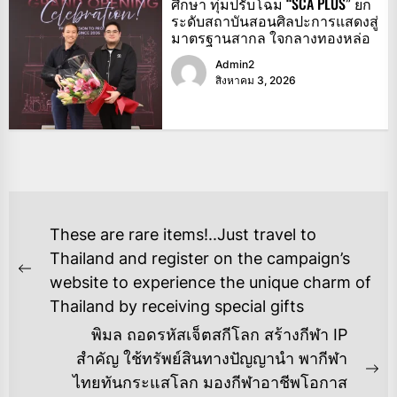
ศึกษา ทุ่มปรับโฉม “SCA PLUS” ยก
ระดับสถาบันสอนศิลปะการแสดงสู่
มาตรฐานสากล ใจกลางทองหล่อ
Admin2
สิงหาคม 3, 2026
แนะแนว
These are rare items!..Just travel to
เรื่อง
Thailand and register on the campaign’s
Previous
website to experience the unique charm of
post:
Thailand by receiving special gifts
พิมล ถอดรหัสเจ็ตสกีโลก สร้างกีฬา IP
สำคัญ ใช้ทรัพย์สินทางปัญญานำ พากีฬา
Ne
ไทยทันกระแสโลก มองกีฬาอาชีพโอกาส