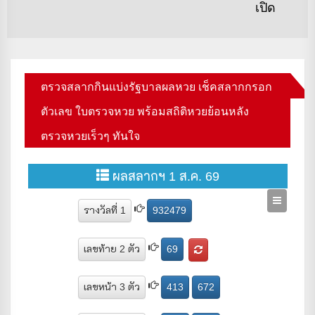
po
เปิด
ตรวจสลากกินแบ่งรัฐบาลผลหวย เช็คสลากกรอก
ตัวเลข ใบตรวจหวย พร้อมสถิติหวยย้อนหลัง
ตรวจหวยเร็วๆ ทันใจ