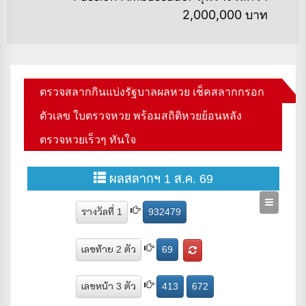
po
2,000,000 บาท
ตรวจสลากกินแบ่งรัฐบาลผลหวย เช็คสลากกรอก
ตัวเลข ใบตรวจหวย พร้อมสถิติหวยย้อนหลัง
ตรวจหวยเร็วๆ ทันใจ