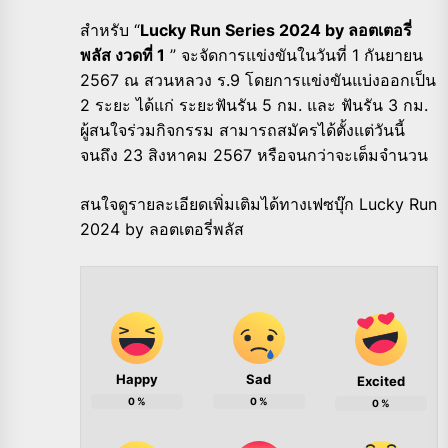
สำหรับ “
Lucky Run Series 2024 by ลอตเตอรี่
พลัส งวดที่ 1
” จะจัดการแข่งขันในวันที่ 1 กันยายน
2567 ณ สวนหลวง ร.9 โดยการแข่งขันแบ่งออกเป็น
2 ระยะ ได้แก่ ระยะฟันรัน 5 กม. และ ฟันรัน 3 กม.
ผู้สนใจร่วมกิจกรรม สามารถสมัครได้ตั้งแต่วันนี้
จนถึง 23 สิงหาคม 2567 หรือจนกว่าจะเต็มจำนวน
สนใจดูรายละเอียดเพิ่มเติมได้ทางเฟซบุ๊ก Lucky Run
2024 by ลอตเตอรี่พลัส
Happy
Sad
Excited
0
%
0
%
0
%