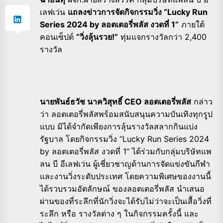
เลฟเว่น
แถลงข่าวการจัดกิจกรรมวิ่ง “Lucky Run
Series 2024 by ลอตเตอรี่พลัส งวดที่ 1”
ภายใต้
คอนเซ็ปต์
“วิ่งลุ้นรวย!”
ทุ่มแจกรางวัลกว่า 2,400
รางวัล
นายพันธ์ธวัช นาควิสุทธิ์ CEO ลอตเตอรี่พลัส
กล่าว
ว่า ลอตเตอรี่พลัสพร้อมสนับสนุนความบันเทิงทุกรูป
แบบ มิได้จำกัดเพียงการลุ้นรางวัลสลากกินแบ่ง
รัฐบาล โดยกิจกรรมวิ่ง “Lucky Run Series 2024
by ลอตเตอรี่พลัส งวดที่ 1” ได้ร่วมกับกลุ่มบริษัทแพ
ลน บี อีเลฟเว่น ผู้เชี่ยวชาญด้านการจัดแข่งขันกีฬา
และงานวิ่งระดับประเทศ โดยความพิเศษของงานนี้
ได้รวบรวมอัตลักษณ์ ของลอตเตอรี่พลัส นำเสนอ
ผ่านของที่ระลึกที่นักวิ่งจะได้รับไม่ว่าจะเป็นเสื้อวิ่งที่
ระลึก หรือ รางวัลต่าง ๆ ในกิจกรรมครั้งนี้ และ