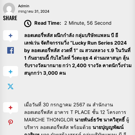
Admin
กรกฎาคม 31, 2024
SHARE
Read Time:
2 Minute, 56 Second
ลอตเตอรี่พลัส ผนึกกำลัง กลุ่มบริษัทแพลน บี อี
เลฟเว่น จัดกิจกรรมวิ่ง “Lucky Run Series 2024
by ลอตเตอรี่พลัส งวดที่ 1” ณ สวนหลวง ร.9 ในวันที่
1 กันยายนนี้ กับไฮไลท์ วิ่งตะลุย 4 ด่านมหาสนุก ลุ้น
รับรางวัลมากมาย กว่า 2,400 รางวัล คาดนักวิ่งร่วม
สนุกกว่า 3,000 คน
เมื่อวันที่ 30 กรกฎาคม 2567 ณ สำนักงาน
ลอตเตอรี่พลัส อาคาร T PLACE ชั้น 12 โครงการ
MARCHE THONGLOR
นายพันธ์ธวัช นาควิสุทธิ์
ผู้
บริหาร ลอตเตอรี่พลัส พร้อมด้วย
นายปุญญพัฒน์
ฉายินทุ
ผจก.ฝ่ายสร้างสรรค์ กลุ่มบริษัทแพลน บี อี