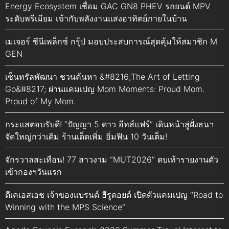
Energy Ecosystem เชื่อม GAC GN8 PHEV รถยนต์ MPV
ระดับพรีเมียม เข้ากับพลังงานแสงอาทิตย์ภายในบ้าน
เมเจอร์ ซีนีเพล็กซ์ กรุ้ป มอบประสบการณ์สุดคุ้มให้สมาชิก M
GEN
เซ็นทรัลพัฒนา ชวนค้นหา &#8216;The Art of Letting
Go&#8217; ผ่านแคมเปญ Mom Moments: Proud Mom.
Proud of My Mom.
กระแสตอบรับดี! “ปัญญา 5 ดาว อีทส์แฟร์” เดินหน้าสู่ฝั่งธนฯ
จัดใหญ่กว่าเดิม ร้านเด็ดเพิ่ม อิ่มฟิน 10 วันเต็ม!
จักรวาลสะเทือน! 77 สาวงาม “MUT2026” ตบเท้ารายงานตัว
เข้ากองฯวันแรก
ดีเคเอสเอช เจ้าของแบรนด์ ฮีรูดอยด์ เปิดตัวแคมเปญ “Road to
Winning with the MPS Science”