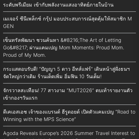
ระดับพรีเมียม เข้ากับพลังงานแสงอาทิตย์ภายในบ้าน
เมเจอร์ ซีนีเพล็กซ์ กรุ้ป มอบประสบการณ์สุดคุ้มให้สมาชิก M
GEN
เซ็นทรัลพัฒนา ชวนค้นหา &#8216;The Art of Letting
Go&#8217; ผ่านแคมเปญ Mom Moments: Proud Mom.
Proud of My Mom.
กระแสตอบรับดี! “ปัญญา 5 ดาว อีทส์แฟร์” เดินหน้าสู่ฝั่งธนฯ
จัดใหญ่กว่าเดิม ร้านเด็ดเพิ่ม อิ่มฟิน 10 วันเต็ม!
จักรวาลสะเทือน! 77 สาวงาม “MUT2026” ตบเท้ารายงานตัว
เข้ากองฯวันแรก
ดีเคเอสเอช เจ้าของแบรนด์ ฮีรูดอยด์ เปิดตัวแคมเปญ “Road to
Winning with the MPS Science”
Agoda Reveals Europe’s 2026 Summer Travel Interest to