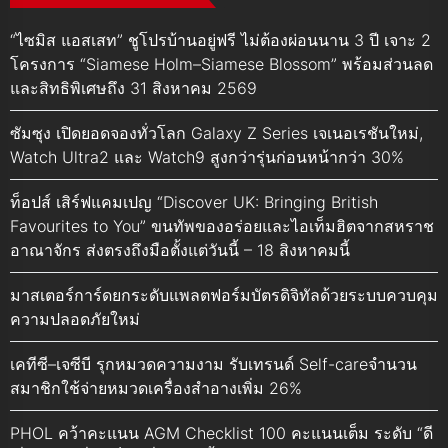
“ไซมิส แอสเสท” ชูโปรบ้านอยู่ฟรี ไม่ต้องผ่อนนาน 3 ปี เจาะ 2
โครงการ “Siamese Holm–Siamese Blossom” พร้อมส่วนลด
และสิทธิพิเศษถึง 31 สิงหาคม 2569
ซัมซุง เปิดยอดจองทั่วโลก Galaxy Z Series เจเนอเรชันใหม่,
Watch Ultra2 และ Watch9 สูงกว่ารุ่นก่อนหน้ากว่า 30%
ท็อปส์ เสิร์ฟแคมเปญ “Discover UK: Bringing British
Favourites to You” ขนทัพของอร่อยและไอเท็มฮิตจากสหราช
อาณาจักร ส่งตรงถึงมือตั้งแต่วันนี้ – 18 สิงหาคมนี้
มาสเตอร์การ์ดยกระดับแพลตฟอร์มบัตรดิจิทัลด้วยระบบควบคุม
ความปลอดภัยใหม่
เคทีซี–เจซีบี รุกหมวดความงาม รับเทรนด์ Self-careจำนวน
สมาชิกใช้จ่ายหมวดเครื่องสำอางเพิ่ม 26%
PHOL คว้าคะแนน AGM Checklist 100 คะแนนเต็ม ระดับ “ดี