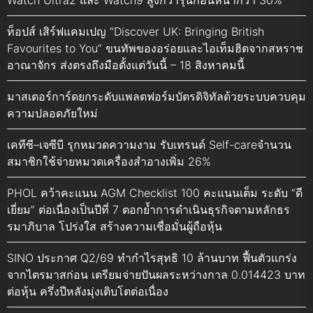
ท็อปส์ เสิร์ฟแคมเปญ “Discover UK: Bringing British
Favourites to You” ขนทัพของอร่อยและไอเท็มฮิตจากสหราช
อาณาจักร ส่งตรงถึงมือตั้งแต่วันนี้ – 18 สิงหาคมนี้
มาสเตอร์การ์ดยกระดับแพลตฟอร์มบัตรดิจิทัลด้วยระบบควบคุม
ความปลอดภัยใหม่
เคทีซี–เจซีบี รุกหมวดความงาม รับเทรนด์ Self-careจำนวน
สมาชิกใช้จ่ายหมวดเครื่องสำอางเพิ่ม 26%
PHOL คว้าคะแนน AGM Checklist 100 คะแนนเต็ม ระดับ “ดี
เยี่ยม” ต่อเนื่องเป็นปีที่ 7 ตอกย้ำการดำเนินธุรกิจตามหลักธร
รมาภิบาล โปร่งใส สร้างความเชื่อมั่นผู้ถือหุ้น
SINO ประกาศ Q2/69 ทำกำไรสุทธิ 10 ล้านบาท ฟื้นตัวแกร่ง
จากไตรมาสก่อน เตรียมจ่ายปันผลระหว่างกาล 0.014423 บาท
ต่อหุ้น ครึ่งปีหลังมุ่งเติบโตต่อเนื่อง