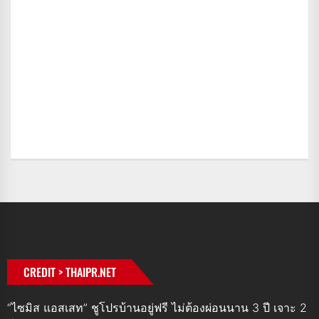
CREDIT > THAIPR.NET
“ไซมิส แอสเสท” ชูโปรบ้านอยู่ฟรี ไม่ต้องผ่อนนาน 3 ปี เจาะ 2