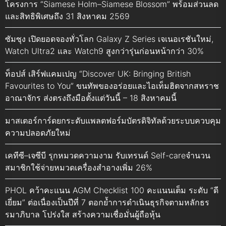
โครงการ “Siamese Holm–Siamese Blossom” พร้อมส่วนลด
และสิทธิพิเศษถึง 31 สิงหาคม 2569
ซัมซุง เปิดยอดจองทั่วโลก Galaxy Z Series เจเนอเรชันใหม่,
Watch Ultra2 และ Watch9 สูงกว่ารุ่นก่อนหน้ากว่า 30%
ท็อปส์ เสิร์ฟแคมเปญ “Discover UK: Bringing British
Favourites to You” ขนทัพของอร่อยและไอเท็มฮิตจากสหราช
อาณาจักร ส่งตรงถึงมือตั้งแต่วันนี้ – 18 สิงหาคมนี้
มาสเตอร์การ์ดยกระดับแพลตฟอร์มบัตรดิจิทัลด้วยระบบควบคุม
ความปลอดภัยใหม่
เคทีซี–เจซีบี รุกหมวดความงาม รับเทรนด์ Self-careจำนวน
สมาชิกใช้จ่ายหมวดเครื่องสำอางเพิ่ม 26%
PHOL คว้าคะแนน AGM Checklist 100 คะแนนเต็ม ระดับ “ดี
เยี่ยม” ต่อเนื่องเป็นปีที่ 7 ตอกย้ำการดำเนินธุรกิจตามหลักธร
รมาภิบาล โปร่งใส สร้างความเชื่อมั่นผู้ถือหุ้น