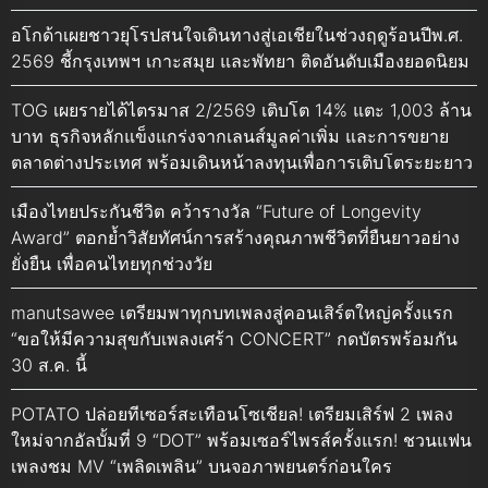
อโกด้าเผยชาวยุโรปสนใจเดินทางสู่เอเชียในช่วงฤดูร้อนปีพ.ศ.
2569 ชี้กรุงเทพฯ เกาะสมุย และพัทยา ติดอันดับเมืองยอดนิยม
TOG เผยรายได้ไตรมาส 2/2569 เติบโต 14% แตะ 1,003 ล้าน
บาท ธุรกิจหลักแข็งแกร่งจากเลนส์มูลค่าเพิ่ม และการขยาย
ตลาดต่างประเทศ พร้อมเดินหน้าลงทุนเพื่อการเติบโตระยะยาว
เมืองไทยประกันชีวิต คว้ารางวัล “Future of Longevity
Award” ตอกย้ำวิสัยทัศน์การสร้างคุณภาพชีวิตที่ยืนยาวอย่าง
ยั่งยืน เพื่อคนไทยทุกช่วงวัย
manutsawee เตรียมพาทุกบทเพลงสู่คอนเสิร์ตใหญ่ครั้งแรก
“ขอให้มีความสุขกับเพลงเศร้า CONCERT” กดบัตรพร้อมกัน
30 ส.ค. นี้
POTATO ปล่อยทีเซอร์สะเทือนโซเชียล! เตรียมเสิร์ฟ 2 เพลง
ใหม่จากอัลบั้มที่ 9 “DOT” พร้อมเซอร์ไพรส์ครั้งแรก! ชวนแฟน
เพลงชม MV “เพลิดเพลิน” บนจอภาพยนตร์ก่อนใคร