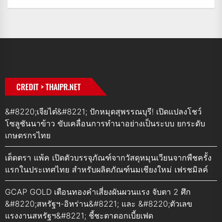
CREDIT > THAIPR.NET
&#8220;เจียไต๋&#8221; ปักหมุดสุพรรณบุรี! เปิดแปลงโชว์
โซลูชันนาข้าว ขับเคลื่อนการทำนาอย่างเป็นระบบ ยกระดับ
เกษตรกรไทย
เต็ดตรา แพ้ค เปิดตัวบรรจุภัณฑ์จากวัสดุหมุนเวียนจากพืชครั้ง
แรกในประเทศไทย สำหรับผลิตภัณฑ์นมเชียงใหม่ เฟรชมิลค์
GCAP GOLD เตือนทองคำเสี่ยงผันผวนแรง จับตา 2 ศึก
&#8220;สหรัฐฯ-อิหร่าน&#8221; และ &#8220;ตัวเลข
แรงงานสหรัฐฯ&#8221; ชี้ชะตาดอกเบี้ยเฟด