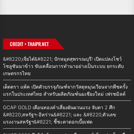
CREDIT > THAIPR.NET
&#8220;เจียไต๋&#8221; ปักหมุดสุพรรณบุรี! เปิดแปลงโชว์
โซลูชันนาข้าว ขับเคลื่อนการทำนาอย่างเป็นระบบ ยกระดับ
เกษตรกรไทย
เต็ดตรา แพ้ค เปิดตัวบรรจุภัณฑ์จากวัสดุหมุนเวียนจากพืชครั้ง
แรกในประเทศไทย สำหรับผลิตภัณฑ์นมเชียงใหม่ เฟรชมิลค์
GCAP GOLD เตือนทองคำเสี่ยงผันผวนแรง จับตา 2 ศึก
&#8220;สหรัฐฯ-อิหร่าน&#8221; และ &#8220;ตัวเลข
แรงงานสหรัฐฯ&#8221; ชี้ชะตาดอกเบี้ยเฟด