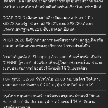
เต็ดตรา แพ้ค เปิดตัวบรรจุภัณฑ์จากวัสดุหมุนเวียนจากพืชครั้ง
แรกในประเทศไทย สำหรับผลิตภัณฑ์นมเชียงใหม่ เฟรชมิลค์
GCAP GOLD เตือนทองคำเสี่ยงผันผวนแรง จับตา 2 ศึก
&#8220;สหรัฐฯ-อิหร่าน&#8221; และ &#8220;ตัวเลข
แรงงานสหรัฐฯ&#8221; ชี้ชะตาดอกเบี้ยเฟด
PHIST 2026 ดึงผู้นำด้านการท่องเที่ยวจากทั่วโลกสู่ภูเก็ต เพื่อ
ร่วมขับเคลื่อนอนาคตของธุรกิจการบริการอย่างยั่งยืน
ก้าวสำคัญแห่ง AI Shopping Assistant ห้างเซ็นทรัล เปิดตัว
“CENNI” ผู้ช่วย AI อัจฉริยะ เพื่อนรู้ใจสายช้อปคนใหม่ ร่วมยก
ระดับประสบการณ์ช้อปปิ้งให้ง่ายขึ้นได้ ในแชตเดียว
TQR สุดปัง! Q2/69 กำไรนิวไฮ 29.88 ลบ. บอร์ดฯ ใจดีเคาะ
จ่ายปันผลระหว่างกาล 0.203 บ./หุ้น รับทรัพย์ 4 ก.ย.69
กรุงไทย หนุนเยาวชนสร้างนวัตกรรมชุมชน ผ่านเวที “ฮักแม่
Hackathon” ทีม Jernae จุฬาฯ คว้าแชมป์ ใช้ AI ติดตาม
ทรัพย์สินสูญหาย