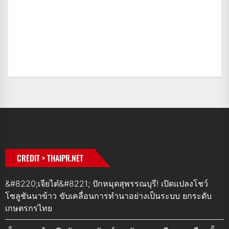
CREDIT > THAIPR.NET
&#8220;เจียไต๋&#8221; ปักหมุดสุพรรณบุรี! เปิดแปลงโชว์
โซลูชันนาข้าว ขับเคลื่อนการทำนาอย่างเป็นระบบ ยกระดับ
เกษตรกรไทย