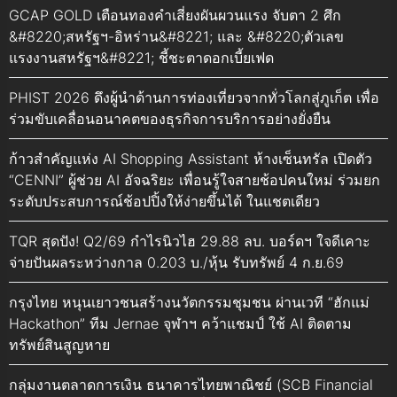
GCAP GOLD เตือนทองคำเสี่ยงผันผวนแรง จับตา 2 ศึก
&#8220;สหรัฐฯ-อิหร่าน&#8221; และ &#8220;ตัวเลข
แรงงานสหรัฐฯ&#8221; ชี้ชะตาดอกเบี้ยเฟด
PHIST 2026 ดึงผู้นำด้านการท่องเที่ยวจากทั่วโลกสู่ภูเก็ต เพื่อ
ร่วมขับเคลื่อนอนาคตของธุรกิจการบริการอย่างยั่งยืน
ก้าวสำคัญแห่ง AI Shopping Assistant ห้างเซ็นทรัล เปิดตัว
“CENNI” ผู้ช่วย AI อัจฉริยะ เพื่อนรู้ใจสายช้อปคนใหม่ ร่วมยก
ระดับประสบการณ์ช้อปปิ้งให้ง่ายขึ้นได้ ในแชตเดียว
TQR สุดปัง! Q2/69 กำไรนิวไฮ 29.88 ลบ. บอร์ดฯ ใจดีเคาะ
จ่ายปันผลระหว่างกาล 0.203 บ./หุ้น รับทรัพย์ 4 ก.ย.69
กรุงไทย หนุนเยาวชนสร้างนวัตกรรมชุมชน ผ่านเวที “ฮักแม่
Hackathon” ทีม Jernae จุฬาฯ คว้าแชมป์ ใช้ AI ติดตาม
ทรัพย์สินสูญหาย
กลุ่มงานตลาดการเงิน ธนาคารไทยพาณิชย์ (SCB Financial