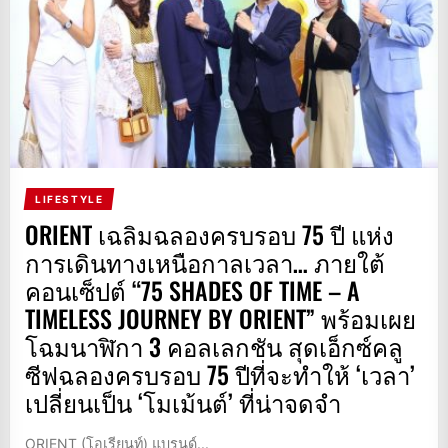
LIFESTYLE
ORIENT เฉลิมฉลองครบรอบ 75 ปี แห่ง
การเดินทางเหนือกาลเวลา… ภายใต้
คอนเซ็ปต์ “75 SHADES OF TIME – A
TIMELESS JOURNEY BY ORIENT” พร้อมเผย
โฉมนาฬิกา 3 คอลเลกชัน สุดเอ็กซ์คลู
ซีฟฉลองครบรอบ 75 ปีที่จะทำให้ ‘เวลา’
เปลี่ยนเป็น ‘โมเม้นต์’ ที่น่าจดจำ
ORIENT (โอเรียนท์) แบรนด์...