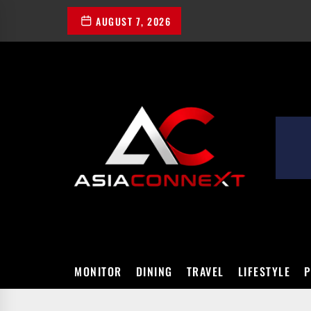
Skip
AUGUST 7, 2026
to
the
content
ASIACONN
MONITOR
DINING
TRAVEL
LIFESTYLE
P