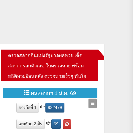
ตรวจสลากกินแบ่งรัฐบาลผลหวย เช็ค
สลากกรอกตัวเลข ใบตรวจหวย พร้อม
สถิติหวยย้อนหลัง ตรวจหวยเร็วๆ ทันใจ