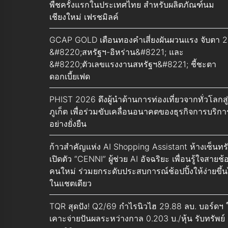
พืชครั้งแรกในประเทศไทย สำหรับผลิตภัณฑ์นม
เชียงใหม่ เฟรชมิลค์
GCAP GOLD เตือนทองคำเสี่ยงผันผวนแรง จับตา 2
&#8220;สหรัฐฯ-อิหร่าน&#8221; และ
&#8220;ตัวเลขแรงงานสหรัฐฯ&#8221; ชี้ชะตา
ดอกเบี้ยเฟด
PHIST 2026 ดึงผู้นำด้านการท่องเที่ยวจากทั่วโลกสู่
ภูเก็ต เพื่อร่วมขับเคลื่อนอนาคตของธุรกิจการบริกา
อย่างยั่งยืน
ก้าวสำคัญแห่ง AI Shopping Assistant ห้างเซ็นทร
เปิดตัว “CENNI” ผู้ช่วย AI อัจฉริยะ เพื่อนรู้ใจสายช้
คนใหม่ ร่วมยกระดับประสบการณ์ช้อปปิ้งให้ง่ายขึ้น
ในแชตเดียว
TQR สุดปัง! Q2/69 กำไรนิวไฮ 29.88 ลบ. บอร์ดฯ 
เคาะจ่ายปันผลระหว่างกาล 0.203 บ./หุ้น รับทรัพย์