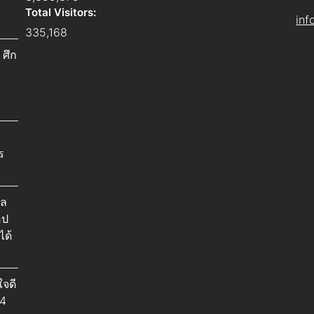
Total Visitors:
inf
335,168
 ศึก
ร
ัล
อป
ได้
ใจดี
 4