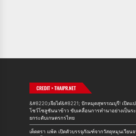
CREDIT > THAIPR.NET
&#8220;เจียไต๋&#8221; ปักหมุดสุพรรณบุรี! เปิดแ
โชว์โซลูชันนาข้าว ขับเคลื่อนการทำนาอย่างเป็นร
ยกระดับเกษตรกรไทย
เต็ดตรา แพ้ค เปิดตัวบรรจุภัณฑ์จากวัสดุหมุนเวียน