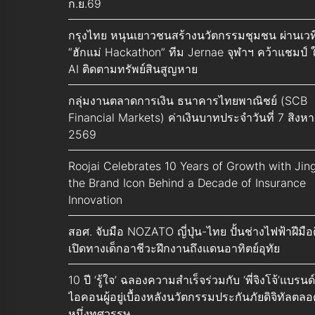
ก.ย.69
กรุงไทย หนุนเยาวชนสร้างนวัตกรรมชุมชน ผ่านเวท
“ฮักแม่ Hackathon” ทีม Jernae จุฬาฯ คว้าแชมป์ ใ
AI ติดตามทรัพย์สินสูญหาย
กลุ่มงานตลาดการเงิน ธนาคารไทยพาณิชย์ (SCB
Financial Markets) ค่าเงินบาทประจำวันที่ 7 สิงห
2569
Roojai Celebrates 10 Years of Growth with Jing
the Brand Icon Behind a Decade of Insurance
Innovation
สอศ. จับมือ NOZATO ญี่ปุ่น-ไทย ปั้นช่างไฟฟ้าฝีมือด
เปิดทางเด็กอาชีวะฝึกงานถึงแดนอาทิตย์อุทัย
10 ปี ‘รู้ใจ’ ฉลองความสำเร็จร่วมกับ ‘พี่จิงโจ้’แบรนด์
ไอคอนผู้อยู่เบื้องหลังนวัตกรรมประกันภัยดิจิทัลตลอ
หนึ่งทศวรรษ