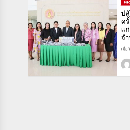
PE
ปล
ครั
แก
จำ
เมื่อ