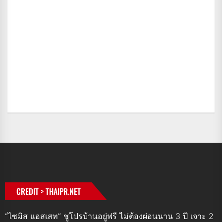
CREDIT > THAIPR.NET
“ไซมิส แอสเสท” ชูโปรบ้านอยู่ฟรี ไม่ต้องผ่อนนาน 3 ปี เจาะ 2