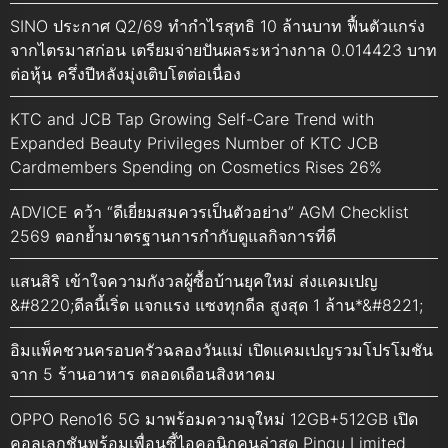
SINO ประกาศ Q2/69 ทำกำไรสุทธิ 10 ล้านบาท ฟื้นตัวแกร่ง
จากไตรมาสก่อน เตรียมจ่ายปันผลระหว่างกาล 0.014423 บาท
ต่อหุ้น ครึ่งปีหลังมุ่งเติบโตต่อเนื่อง
KTC and JCB Tap Growing Self-Care Trend with
Expanded Beauty Privileges Number of KTC JCB
Cardmembers Spending on Cosmetics Rises 26%
ADVICE คว้า “ดีเยี่ยมสมควรเป็นตัวอย่าง” AGM Checklist
2569 ตอกย้ำมาตรฐานการกำกับดูแลกิจการที่ดี
แสนสิริ เข้าใจความกังวลผู้ซื้อบ้านยุคใหม่ ส่งแคมเปญ
&#8220;ดีลนี้เริ่ด แจกแรง แซงทุกดีล สูงสุด 1 ล้าน*&#8221;
อิมแพ็คชวนครอบครัวฉลองวันแม่ เปิดแคมเปญรวมโปรโมชัน
จาก 5 ร้านอาหาร ตลอดเดือนสิงหาคม
OPPO Reno16 5G มาพร้อมความจุใหม่ 12GB+512GB เปิด
คอลเลกชันพร้อมเพื่อนซี้ไอคอนิกคนล่าสุด Pingu Limited