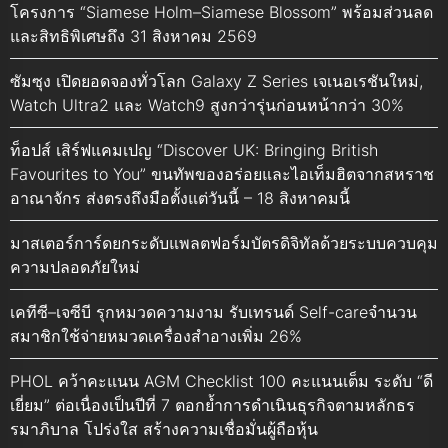
โครงการ “Siamese Holm–Siamese Blossom” พร้อมส่วนลด
และสิทธิพิเศษถึง 31 สิงหาคม 2569
ซัมซุง เปิดยอดจองทั่วโลก Galaxy Z Series เจเนอเรชันใหม่,
Watch Ultra2 และ Watch9 สูงกว่ารุ่นก่อนหน้ากว่า 30%
ท็อปส์ เสิร์ฟแคมเปญ “Discover UK: Bringing British
Favourites to You” ขนทัพของอร่อยและไอเท็มฮิตจากสหราช
อาณาจักร ส่งตรงถึงมือตั้งแต่วันนี้ – 18 สิงหาคมนี้
มาสเตอร์การ์ดยกระดับแพลตฟอร์มบัตรดิจิทัลด้วยระบบควบคุม
ความปลอดภัยใหม่
เคทีซี–เจซีบี รุกหมวดความงาม รับเทรนด์ Self-careจำนวน
สมาชิกใช้จ่ายหมวดเครื่องสำอางเพิ่ม 26%
PHOL คว้าคะแนน AGM Checklist 100 คะแนนเต็ม ระดับ “ดี
เยี่ยม” ต่อเนื่องเป็นปีที่ 7 ตอกย้ำการดำเนินธุรกิจตามหลักธร
รมาภิบาล โปร่งใส สร้างความเชื่อมั่นผู้ถือหุ้น