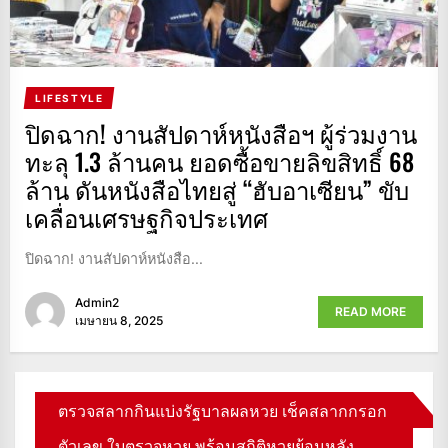
LIFESTYLE
ปิดฉาก! งานสัปดาห์หนังสือฯ ผู้ร่วมงาน
ทะลุ 1.3 ล้านคน ยอดซื้อขายลิขสิทธิ์ 68
ล้าน ดันหนังสือไทยสู่ “ฮับอาเซียน” ขับ
เคลื่อนเศรษฐกิจประเทศ
ปิดฉาก! งานสัปดาห์หนังสือ...
Admin2
READ MORE
เมษายน 8, 2025
ตรวจสลากกินแบ่งรัฐบาลผลหวย เช็คสลากกรอก
ตัวเลข ใบตรวจหวย พร้อมสถิติหวยย้อนหลัง