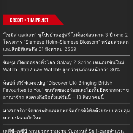
CREDIT > THAIPR.NET
“ไซมิส แอสเสท” ชูโปรบ้านอยู่ฟรี ไม่ต้องผ่อนนาน 3 ปี เจาะ 2
โครงการ “Siamese Holm–Siamese Blossom” พร้อมส่วนลด
และสิทธิพิเศษถึง 31 สิงหาคม 2569
ซัมซุง เปิดยอดจองทั่วโลก Galaxy Z Series เจเนอเรชันใหม่,
Watch Ultra2 และ Watch9 สูงกว่ารุ่นก่อนหน้ากว่า 30%
ท็อปส์ เสิร์ฟแคมเปญ “Discover UK: Bringing British
Favourites to You” ขนทัพของอร่อยและไอเท็มฮิตจากสหราช
อาณาจักร ส่งตรงถึงมือตั้งแต่วันนี้ – 18 สิงหาคมนี้
มาสเตอร์การ์ดยกระดับแพลตฟอร์มบัตรดิจิทัลด้วยระบบควบคุม
ความปลอดภัยใหม่
เคทีซี–เจซีบี รุกหมวดความงาม รับเทรนด์ Self-careจำนวน