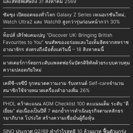
และสิทธิพิเศษถึง 31 สิงหาคม 2569
ซัมซุง เปิดยอดจองทั่วโลก Galaxy Z Series เจเนอเรชันใหม่,
Watch Ultra2 และ Watch9 สูงกว่ารุ่นก่อนหน้ากว่า 30%
ท็อปส์ เสิร์ฟแคมเปญ “Discover UK: Bringing British
Favourites to You” ขนทัพของอร่อยและไอเท็มฮิตจากสหราช
อาณาจักร ส่งตรงถึงมือตั้งแต่วันนี้ – 18 สิงหาคมนี้
มาสเตอร์การ์ดยกระดับแพลตฟอร์มบัตรดิจิทัลด้วยระบบควบคุม
ความปลอดภัยใหม่
เคทีซี–เจซีบี รุกหมวดความงาม รับเทรนด์ Self-careจำนวน
สมาชิกใช้จ่ายหมวดเครื่องสำอางเพิ่ม 26%
PHOL คว้าคะแนน AGM Checklist 100 คะแนนเต็ม ระดับ “ดี
เยี่ยม” ต่อเนื่องเป็นปีที่ 7 ตอกย้ำการดำเนินธุรกิจตามหลักธร
รมาภิบาล โปร่งใส สร้างความเชื่อมั่นผู้ถือหุ้น
SINO ประกาศ Q2/69 ทำกำไรสุทธิ 10 ล้านบาท ฟื้นตัวแกร่ง