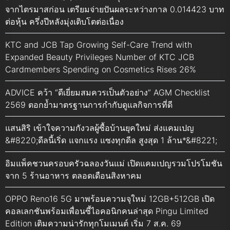
จากไตรมาสก่อน เตรียมจ่ายปันผลระหว่างกาล 0.014423 บาท
ต่อหุ้น ครึ่งปีหลังมุ่งเติบโตต่อเนื่อง
KTC and JCB Tap Growing Self-Care Trend with
Expanded Beauty Privileges Number of KTC JCB
Cardmembers Spending on Cosmetics Rises 26%
ADVICE คว้า “ดีเยี่ยมสมควรเป็นตัวอย่าง” AGM Checklist
2569 ตอกย้ำมาตรฐานการกำกับดูแลกิจการที่ดี
แสนสิริ เข้าใจความกังวลผู้ซื้อบ้านยุคใหม่ ส่งแคมเปญ
&#8220;ดีลนี้เริ่ด แจกแรง แซงทุกดีล สูงสุด 1 ล้าน*&#8221;
อิมแพ็คชวนครอบครัวฉลองวันแม่ เปิดแคมเปญรวมโปรโมชัน
จาก 5 ร้านอาหาร ตลอดเดือนสิงหาคม
OPPO Reno16 5G มาพร้อมความจุใหม่ 12GB+512GB เปิด
คอลเลกชันพร้อมเพื่อนซี้ไอคอนิกคนล่าสุด Pingu Limited
Edition เติมความน่ารักทุกโมเมนต์ เริ่ม 7 ส.ค. 69