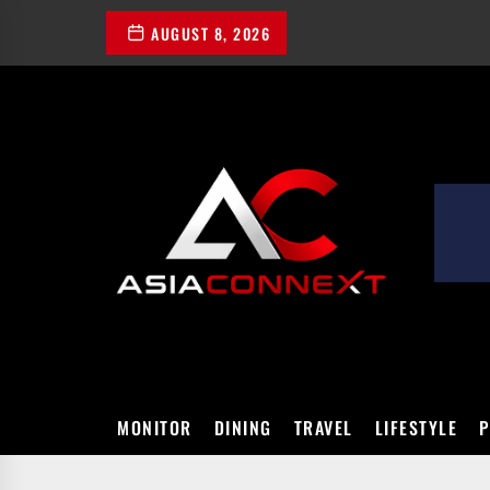
Skip
AUGUST 8, 2026
to
the
content
ASIACONN
MONITOR
DINING
TRAVEL
LIFESTYLE
P