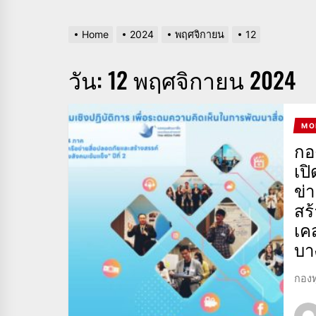
Home
2024
พฤศจิกายน
12
วัน:
12 พฤศจิกายน 2024
MO
กอ
เป
ข่
สร้
เค
บา
กองท