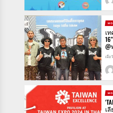
MO
เท
16
@ฟ
เมื่อ
MO
‘T
เล