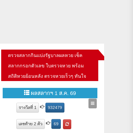
ตรวจสลากกินแบ่งรัฐบาลผลหวย เช็ค
สลากกรอกตัวเลข ใบตรวจหวย พร้อม
สถิติหวยย้อนหลัง ตรวจหวยเร็วๆ ทันใจ