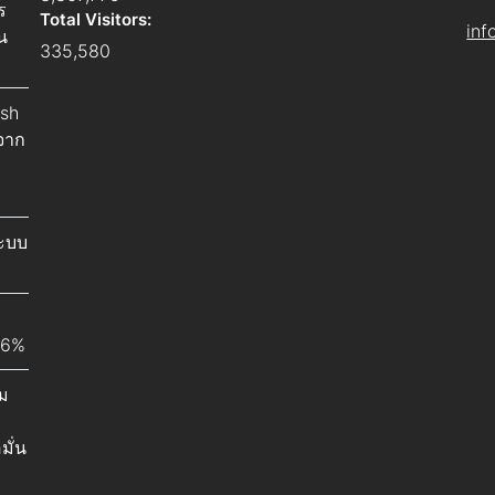
ร
Total Visitors:
inf
น
335,580
ish
จาก
ระบบ
26%
ม
มั่น