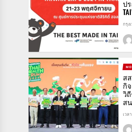
ปร
TA
กรุง
MO
สส
กิจ
วิถ
สน
เวลา 