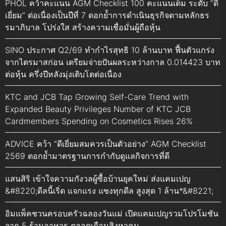
PHOL คว้าคะแนน AGM Checklist 100 คะแนนเต็ม ระดับ “ดี
เยี่ยม” ต่อเนื่องเป็นปีที่ 7 ตอกย้ำการดำเนินธุรกิจตามหลักธร
รมาภิบาล โปร่งใส สร้างความเชื่อมั่นผู้ถือหุ้น
SINO ประกาศ Q2/69 ทำกำไรสุทธิ 10 ล้านบาท ฟื้นตัวแกร่ง
จากไตรมาสก่อน เตรียมจ่ายปันผลระหว่างกาล 0.014423 บาท
ต่อหุ้น ครึ่งปีหลังมุ่งเติบโตต่อเนื่อง
KTC and JCB Tap Growing Self-Care Trend with
Expanded Beauty Privileges Number of KTC JCB
Cardmembers Spending on Cosmetics Rises 26%
ADVICE คว้า “ดีเยี่ยมสมควรเป็นตัวอย่าง” AGM Checklist
2569 ตอกย้ำมาตรฐานการกำกับดูแลกิจการที่ดี
แสนสิริ เข้าใจความกังวลผู้ซื้อบ้านยุคใหม่ ส่งแคมเปญ
&#8220;ดีลนี้เริ่ด แจกแรง แซงทุกดีล สูงสุด 1 ล้าน*&#8221;
อิมแพ็คชวนครอบครัวฉลองวันแม่ เปิดแคมเปญรวมโปรโมชัน
จาก 5 ร้านอาหาร ตลอดเดือนสิงหาคม