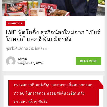
MONITOR
FAB” ฟู้ดโฮดิ้ง ธุรกิจน้องใหม่จาก “เบียร์
ใบหยก” และ 2 พันธมิตรดัง
จุดเริ่มต้นจากความรักและห...
Admin
READ MORE
กรกฎาคม 25, 2024
ตรวจสลากกินแบ่งรัฐบาลผลหวย เช็คสลากกรอก
ตัวเลข ใบตรวจหวย พร้อมสถิติหวยย้อนหลัง
ตรวจหวยเร็วๆ ทันใจ