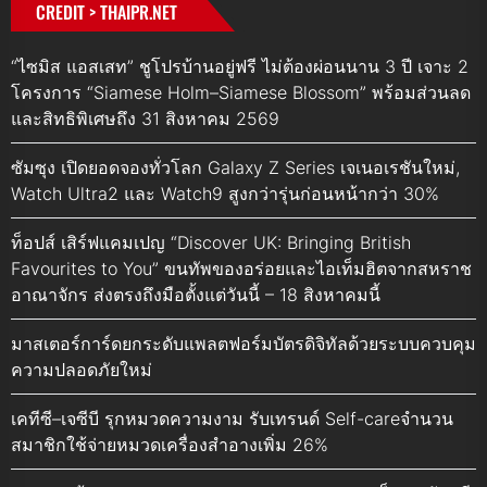
CREDIT > THAIPR.NET
“ไซมิส แอสเสท” ชูโปรบ้านอยู่ฟรี ไม่ต้องผ่อนนาน 3 ปี เจาะ 2
โครงการ “Siamese Holm–Siamese Blossom” พร้อมส่วนลด
และสิทธิพิเศษถึง 31 สิงหาคม 2569
ซัมซุง เปิดยอดจองทั่วโลก Galaxy Z Series เจเนอเรชันใหม่,
Watch Ultra2 และ Watch9 สูงกว่ารุ่นก่อนหน้ากว่า 30%
ท็อปส์ เสิร์ฟแคมเปญ “Discover UK: Bringing British
Favourites to You” ขนทัพของอร่อยและไอเท็มฮิตจากสหราช
อาณาจักร ส่งตรงถึงมือตั้งแต่วันนี้ – 18 สิงหาคมนี้
มาสเตอร์การ์ดยกระดับแพลตฟอร์มบัตรดิจิทัลด้วยระบบควบคุม
ความปลอดภัยใหม่
เคทีซี–เจซีบี รุกหมวดความงาม รับเทรนด์ Self-careจำนวน
สมาชิกใช้จ่ายหมวดเครื่องสำอางเพิ่ม 26%