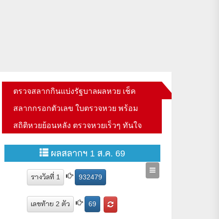
ตรวจสลากกินแบ่งรัฐบาลผลหวย เช็ค
สลากกรอกตัวเลข ใบตรวจหวย พร้อม
สถิติหวยย้อนหลัง ตรวจหวยเร็วๆ ทันใจ