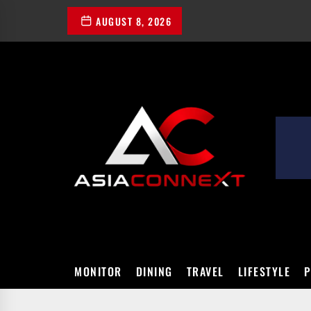
Skip
AUGUST 8, 2026
to
the
content
ASIACONN
MONITOR
DINING
TRAVEL
LIFESTYLE
P