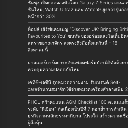
ซัมซุง เปิดยอดจองทั่วโลก Galaxy Z Series เจเนอเ
ชันใหม่, Watch Ultra2 และ Watch9 สูงกว่ารุ่นก่อ
หน้ากว่า 30%
ท็อปส์ เสิร์ฟแคมเปญ “Discover UK: Bringing Brit
Favourites to You” ขนทัพของอร่อยและไอเท็มฮิต
สหราชอาณาจักร ส่งตรงถึงมือตั้งแต่วันนี้ – 18
สิงหาคมนี้
มาสเตอร์การ์ดยกระดับแพลตฟอร์มบัตรดิจิทัลด้วย
ควบคุมความปลอดภัยใหม่
เคทีซี–เจซีบี รุกหมวดความงาม รับเทรนด์ Self-
careจำนวนสมาชิกใช้จ่ายหมวดเครื่องสำอางเพิ่ม 
PHOL คว้าคะแนน AGM Checklist 100 คะแนนเต็
ระดับ “ดีเยี่ยม” ต่อเนื่องเป็นปีที่ 7 ตอกย้ำการดำเนิน
ธุรกิจตามหลักธรรมาภิบาล โปร่งใส สร้างความเชื่อ
ผู้ถือหุ้น