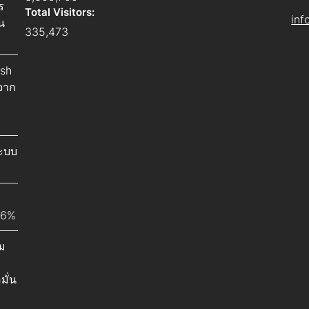
ร
Total Visitors:
inf
น
335,473
ish
จาก
ระบบ
26%
ม
มั่น