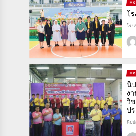
MO
โร
โรงเ
MO
นิ
งา
วิ
ปร
นิปป