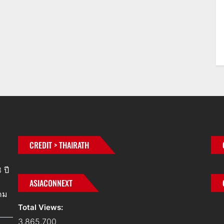
CREDIT > THAIRATH
 ปี
ASIACONNEXT
คม
Total Views:
3,865,700