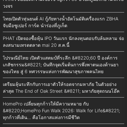
วงจร
ไทยเปิดตัวหุ่นยนต์ AI กู้ภัยทางน้ำอัตโนมัติเครื่องแรก ZBHA
จับมือซูเปอร์ การ์ด นำร่องที่ภูเก็ต
PHAT เปิดจองซื้อหุ้น IPO วันแรก นักลงทุนตอบรับล้นหลาม จ่อ
ลงสนามเทรดตลาด mai 20 ส.ค.นี้
ไปรษณีย์ไทย เปิดตัวแสตมป์ที่ระลึก &#8220;60 ปี องค์การ
เภสัชกรรม&#8221; บันทึกจุดเริ่มต้นการพึ่งพาตนเองด้านยา
ของไทย สู่ 6 ทศวรรษแห่งการพัฒนาสุขภาพคนไทย
เตรียมลุ้นระทึกกับการเอาตัวให้รอดจากมหาภัย ในตัวอย่าง
ล่าสุด The End of Oak Street &#8211; มหาภัยสุดถนนโอ๊ค
HomePro เปลี่ยนทุกก้าวให้มีความหมาย กับ
&#8220;HomePro Fun Walk 2026: Walk for Life&#8221;
ทุกก้าวที่เดิน… คือโอกาสแห่งการมีชีวิต