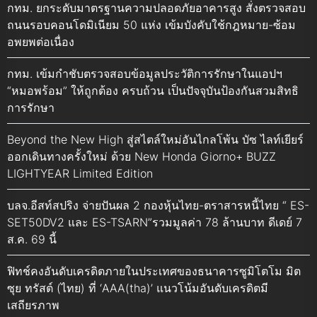
กทม. ยกระดับมาตรฐานความปลอดภัยอาคารสูง สั่งตรวจสอบ
ถนนรอบคอนโดมิเนียม 50 แห่ง เข้มบังคับใช้กฎหมาย-ซ้อม
อพยพต่อเนื่อง
กทม. เข้มกำชับตรวจสอบข้อมูลประวัติการรักษาในแอปฯ
“หมอพร้อม” ให้ถูกต้อง ครบถ้วน เป็นปัจจุบันป้องกันสวมสิทธิ
การรักษา
Beyond the New High สู่สไตล์ใหม่อันไกลโพ้น บัซ ไลท์เยียร์
ออกเดินทางครั้งใหม่ ด้วย New Honda Giorno+ BUZZ
LIGHTYEAR Limited Edition
บลจ.อีสท์สปริง จ่ายปันผล 2 กองหุ้นไทย-ตราสารหนี้ไทย “ ES-
SET50DV2 และ ES-TSARN”รวมมูลค่า 78 ล้านบาท ดีเดย์ 7
ส.ค. 69 นี้
ฟิทช์คงอันดับเครดิตภายในประเทศของธนาคารซูมิโตโม มิต
ซุย ทรัสต์ (ไทย) ที่ ‘AAA(tha)’ แนวโน้มอันดับเครดิตมี
เสถียรภาพ