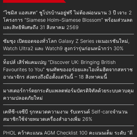
“ไซมิส แอสเสท” ชูโปรบ้านอยู่ฟรี ไม่ต้องผ่อนนาน 3 ปี เจาะ 2
โครงการ “Siamese Holm–Siamese Blossom” พร้อมส่วนลด
และสิทธิพิเศษถึง 31 สิงหาคม 2569
ซัมซุง เปิดยอดจองทั่วโลก Galaxy Z Series เจเนอเรชันใหม่,
Watch Ultra2 และ Watch9 สูงกว่ารุ่นก่อนหน้ากว่า 30%
ท็อปส์ เสิร์ฟแคมเปญ “Discover UK: Bringing British
Favourites to You” ขนทัพของอร่อยและไอเท็มฮิตจากสหราช
อาณาจักร ส่งตรงถึงมือตั้งแต่วันนี้ – 18 สิงหาคมนี้
มาสเตอร์การ์ดยกระดับแพลตฟอร์มบัตรดิจิทัลด้วยระบบควบคุม
ความปลอดภัยใหม่
เคทีซี–เจซีบี รุกหมวดความงาม รับเทรนด์ Self-careจำนวน
สมาชิกใช้จ่ายหมวดเครื่องสำอางเพิ่ม 26%
PHOL คว้าคะแนน AGM Checklist 100 คะแนนเต็ม ระดับ “ดี